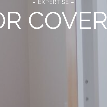
– EXPERTISE –
OR COVER