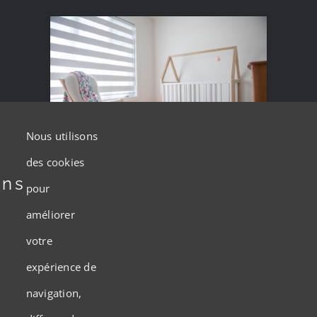
Floor coverings
Nous utilisons
des cookies
ons
Floor coverings
pour
améliorer
e
votre
expérience de
navigation,