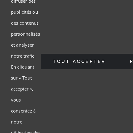
diffuser des
publicités ou
des contenus
personnalisés
Concept LG Martel
et analyser
560 Boulevard Saint-Joseph O,
notre trafic.
Drummondville, QC J2E 1K3
TOUT ACCEPTER
En cliquant
Tel: (819) 850-0551
sur « Tout
accepter »,
Email:
info@ebenisterielgmartel.com
vous
MENU
consentez à
notre
Toggle
utilisation des